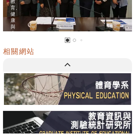
教
育、
健
康
與
人
類
服
相關網站
務
學
院
蒞
校
播放
參
訪
交
流