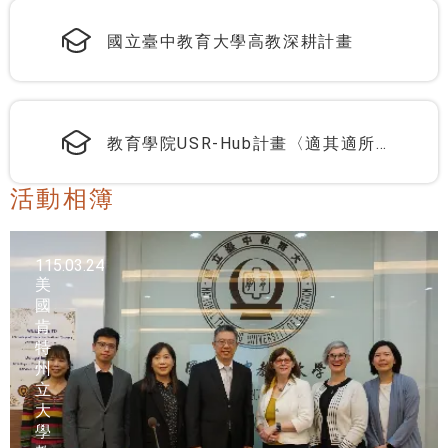
國立臺中教育大學高教深耕計畫
教育學院USR-Hub計畫〈適其適所 ·
運動無礙 · 通用課程開發與推廣〉
活動相簿
115.03.24
美
國
肯
特
州
立
大
學