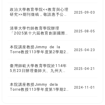
場專題演講資訊如下，歡迎有興
趣的師長、同學們參加！
政治大學教育學院<<教育與心理
2025-09-03
研究>>期刊徵稿，敬請惠予公告
並鼓勵貴屬相關領域師生踴躍投
稿
清華大學竹師教育學院辦理
2025-08-05
「2025第十六屆教育創新國際
學術研討會-超智慧世代的教與
學：AI共作之跨域多模態教育實
本院講座教授Jimmy de la
踐與反思」徵稿
2025-04-23
Torre教授113學年度第2學期2
場專題演講資訊如下，歡迎有興
趣的師長、同學們參加！
臺灣師範大學教育學院於114年
2025-04-21
5月23日辦理臺師大、九州大
學、格拉斯哥大學三校國際論
壇，歡迎有興趣的師長、同學參
本院講座教授Jimmy dela
加！
2024-11-01
Torre教授113學年度第1學期2
場專題演講資訊如下，歡迎有興
趣的師長、同學們參加！