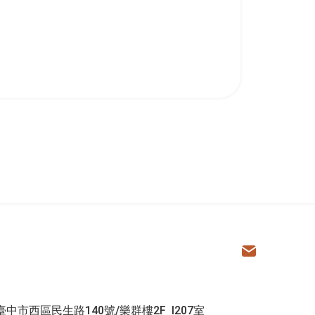
學院
電子信箱
 臺中市西區民生路140號/樂群樓2F I207室