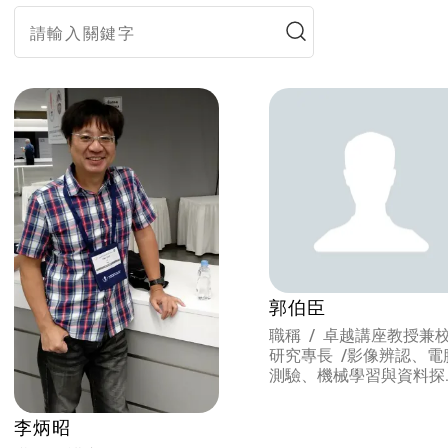
郭伯臣
職稱 / 卓越講座教授兼
研究專長 /
影像辨認、電
測驗、機械學習與資料探
勘、試題反應理論
李炳昭