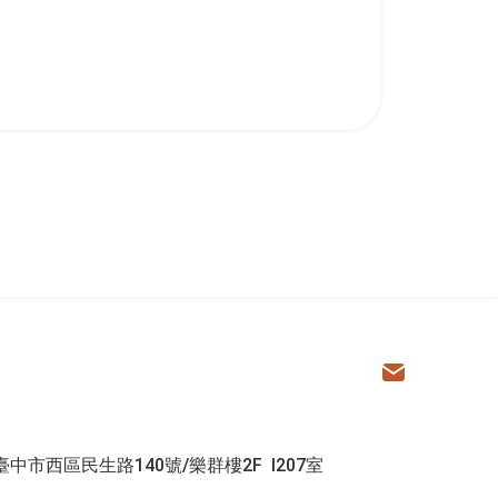
學院
電子信箱
 臺中市西區民生路140號/樂群樓2F I207室